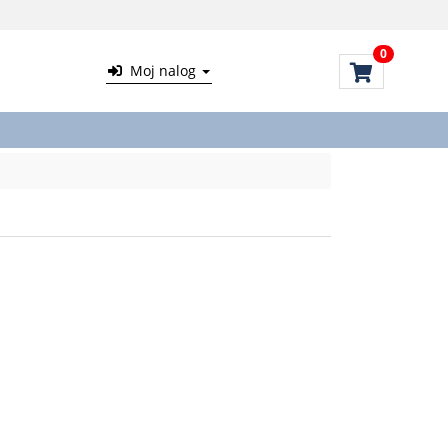
0
Moj nalog