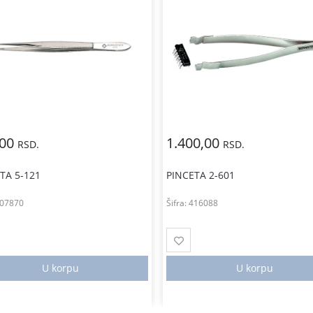
,00
1.400,00
RSD.
RSD.
TA 5-121
PINCETA 2-601
07870
Šifra:
416088
U korpu
U korpu