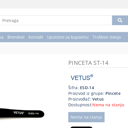
na
Brendovi
Kontakt
Uputstvo za kupovinu
Troškovi slanja
PINCETA ST-14
Šifra:
ESD-14
Proizvod iz grupe:
Pincete
Proizvođač:
Vetus
Dostupnost:
Nema na stanju
Nema na stanju