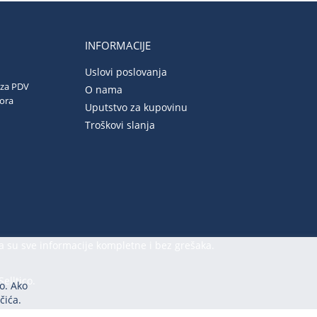
INFORMACIJE
Uslovi poslovanja
 za PDV
O nama
vora
Uputstvo za kupovinu
Troškovi slanja
a su sve informacije kompletne i bez grešaka.
Selltico.
o. Ako
čića.