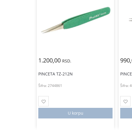
1.200,00
990
RSD.
PINCETA TZ-212N
PINCE
Šifra:
2744861
Šifra:
4
tanju
U korpu