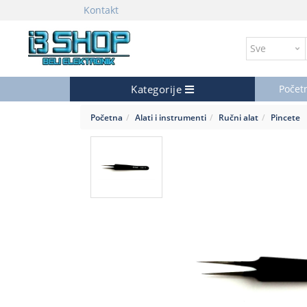
Kontakt
Kategorije
Počet
Početna
Alati i instrumenti
Ručni alat
Pincete