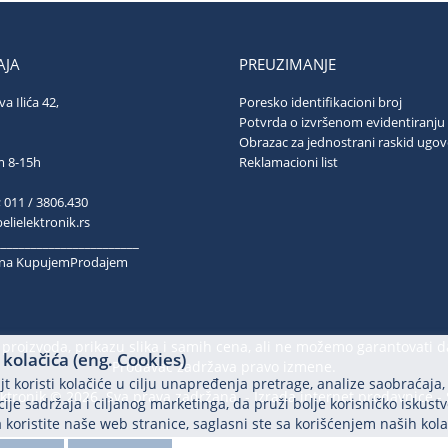
JA
PREUZIMANJE
va Ilića 42,
Poresko identifikacioni broj
ograd
Potvrda o izvršenom evidentiranju
Obrazac za jednostrani raskid ugo
ubotom 8-15h
Reklamacioni list
; 011 / 3806.430
lielektronik.rs
________________________
k na KupujemProdajem
proizvoda, prikazu slika i samih cena, ali ne možemo garantovati d
kolačića (eng. Cookies)
Prodavac zadržava pravo izmene.
t koristi kolačiće u cilju unapređenja pretrage, analize saobraćaja,
ektronik © 2026. Sva prava zadržana. -
Izrada internet prodavnice
-
ije sadržaja i ciljanog marketinga, da pruži bolje korisničko iskustv
 koristite naše web stranice, saglasni ste sa korišćenjem naših kola