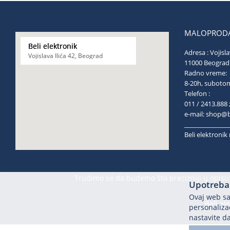
MALOPRODA
Beli elektronik
Adresa : Vojisla
Vojislava Ilića 42, Beograd
11000 Be
Radno vreme:
8-20h, s
Telefon :
011 / 2413.888 
e-mail:
shop@be
______________
Beli elektroni
Trudimo se da budemo što precizniji u opisu 
Upotreba 
Ovaj web saj
Beli el
personalizac
nastavite da