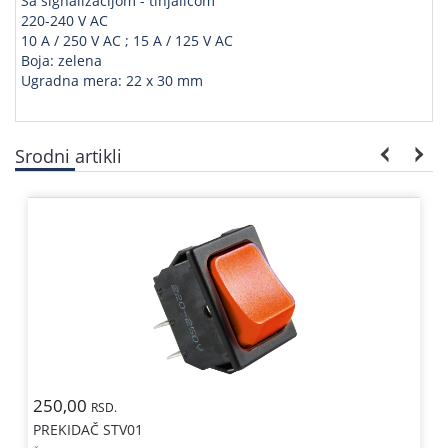
Sa signalizacijom - tinjalicom
220-240 V AC
10 A / 250 V AC ; 15 A / 125 V AC
Boja: zelena
Ugradna mera: 22 x 30 mm
Srodni artikli
250,00
RSD.
PREKIDAČ STV01