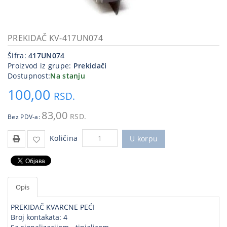
Kablovi
i
priključci
PREKIDAČ KV-417UN074
Šifra:
417UN074
Kućna
Proizvod iz grupe:
Prekidači
tehnika
Dostupnost:
Na stanju
Poslovna
100,00
RSD.
oprema,računari
83,00
RSD.
Bez PDV-a:
Strujni
program
Količina
U korpu
Opis
PREKIDAČ KVARCNE PEĆI
Broj kontakata: 4