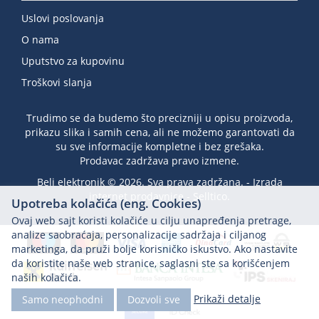
Uslovi poslovanja
O nama
Uputstvo za kupovinu
Troškovi slanja
Trudimo se da budemo što precizniji u opisu proizvoda,
prikazu slika i samih cena, ali ne možemo garantovati da
su sve informacije kompletne i bez grešaka.
Prodavac zadržava pravo izmene.
Beli elektronik © 2026. Sva prava zadržana. -
Izrada
internet prodavnice
-
Selltico.
Upotreba kolačića (eng. Cookies)
Ovaj web sajt koristi kolačiće u cilju unapređenja pretrage,
analize saobraćaja, personalizacije sadržaja i ciljanog
marketinga, da pruži bolje korisničko iskustvo. Ako nastavite
da koristite naše web stranice, saglasni ste sa korišćenjem
naših kolačića.
Prikaži detalje
Samo neophodni
Dozvoli sve