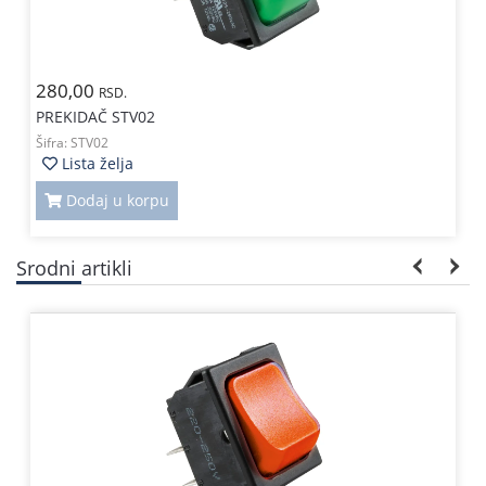
280,00
RSD.
PREKIDAČ STV02
Šifra:
STV02
Lista želja
Dodaj u korpu
Srodni artikli