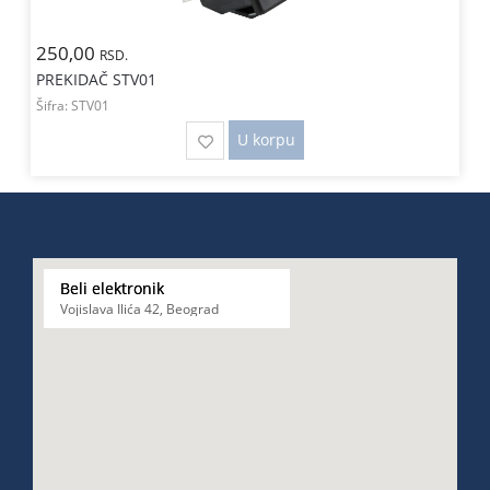
250,00
RSD.
PREKIDAČ STV01
Šifra:
STV01
U korpu
Beli elektronik
Vojislava Ilića 42, Beograd