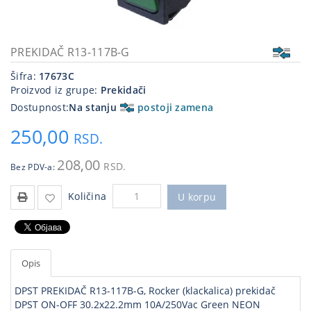
Kablovi
i
priključci
PREKIDAČ R13-117B-G
Šifra:
17673C
Kućna
Proizvod iz grupe:
Prekidači
tehnika
Dostupnost:
Na stanju
postoji zamena
Poslovna
250,00
oprema,računari
RSD.
Strujni
208,00
RSD.
Bez PDV-a:
program
Količina
U korpu
Opis
DPST PREKIDAČ R13-117B-G, Rocker (klackalica) prekidač
DPST ON-OFF 30.2x22.2mm 10A/250Vac Green NEON