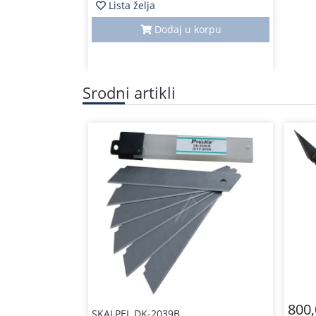
Lista želja
Dodaj u korpu
Srodni artikli
800
SKALPEL DK-2039B