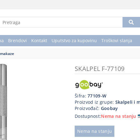
na
Brendovi
Kontakt
Uputstvo za kupovinu
Troškovi slanja
i makaze
SKALPEL F-77109
Šifra:
77109-W
Proizvod iz grupe:
Skalpeli i 
Proizvođač:
Goobay
Dostupnost:
Nema na stanju
Nema na stanju