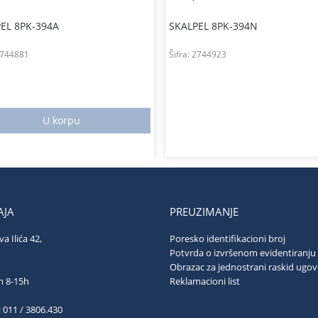
EL 8PK-394A
SKALPEL 8PK-394N
744881
Šifra:
2744923
U korpu
JA
PREUZIMANJE
va Ilića 42,
Poresko identifikacioni broj
ograd
Potvrda o izvršenom evidentiranju
Obrazac za jednostrani raskid ugo
ubotom 8-15h
Reklamacioni list
; 011 / 3806.430