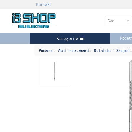
Kontakt
Kategorije
Počet
Početna
Alati i instrumenti
Ručni alat
Skalpeli 