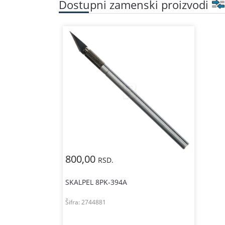
Dostupni zamenski proizvodi
800,00
RSD.
SKALPEL 8PK-394A
Šifra:
2744881