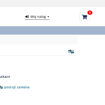
0
Moj nalog
makaze
postoji zamena