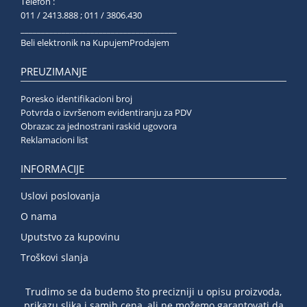
Telefon :
011 / 2413.888 ; 011 / 3806.430
______________________________________
Beli elektronik na KupujemProdajem
PREUZIMANJE
Poresko identifikacioni broj
Potvrda o izvršenom evidentiranju za PDV
Obrazac za jednostrani raskid ugovora
Reklamacioni list
INFORMACIJE
Uslovi poslovanja
O nama
Uputstvo za kupovinu
Troškovi slanja
Trudimo se da budemo što precizniji u opisu proizvoda,
prikazu slika i samih cena, ali ne možemo garantovati da