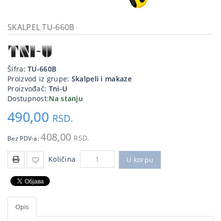
Kablovi
i
SKALPEL TU-660B
priključci
Kućna
tehnika
Šifra:
TU-660B
Proizvod iz grupe:
Skalpeli i makaze
Poslovna
Proizvođač:
Tni-U
oprema,računari
Dostupnost:
Na stanju
490,00
Strujni
RSD.
program
408,00
RSD.
Bez PDV-a:
Količina
U korpu
Opis