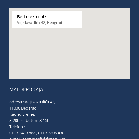
Beli elektronik
Vojislava Ilića 42, Beograd
MALOPRODAJA
Adresa : Vojislava Ilića 42,
11000 Beograd
Radno vreme:
8-20h, subotom 8-15h
Telefon :
011 / 2413.888 ; 011 / 3806.430
e-mail:
shop@belielektronik.rs