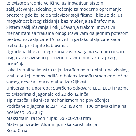
televizore srednje veličine, uz inovativan sistem
zaključavanja. Idealno je rešenje za moderno opremanje
prostora gde želite da televizor stoji fiksno i blizu zida, uz
mogućnost brzog skidanja bez mučenja sa šrafovima.
Sistem zaključavanja i otključavanja trakom: Inovativni
mehanizam sa trakama omogućava vam da jednim potezom
bezbedno zaključate TV na zid ili ga lako otključate kada
treba da pristupite kablovima.
Ugrađena libela: Integrisana vaser-vaga na samom nosaču
osigurava savršeno preciznu i ravnu montažu iz prvog
pokušaja.
Laka i stabilna konstrukcija: Izrađen od aluminijuma visokog
kvaliteta koji donosi odličan balans između smanjene težine
samog nosača i maksimalne izdržljivosti.
Univerzalna upotreba: Savršeno odgovara LED, LCD i Plazma
televizorima dijagonale od 23 do 42 inča.
Tip nosača: Fiksni (sa mehanizmom na povlačenje)
Podržane dijagonale: 23" - 42" (58 cm - 106 cm)Maksimalna
nosivost: Do 30 kg
Maksimalni raspon rupa: Do 200x200 mm
Materijal izrade: Aluminijumska konstrukcija
Boja: Crna