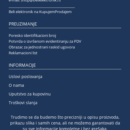
______________________________________
Beli elektronik na KupujemProdajem
PREUZIMANJE
Poresko identifikacioni broj
Potvrda o izvršenom evidentiranju za PDV
Obrazac za jednostrani raskid ugovora
Reklamacioni list
INFORMACIJE
Uslovi poslovanja
O nama
Uputstvo za kupovinu
Troškovi slanja
Trudimo se da budemo što precizniji u opisu proizvoda,
prikazu slika i samih cena, ali ne možemo garantovati da
su sve informacije kompletne i bez grešaka.