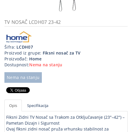
Kablovi
i
priključci
TV NOSAČ LCDH07 23-42
Kućna
tehnika
Šifra:
LCDH07
Poslovna
Proizvod iz grupe:
Fiksni nosač za TV
oprema,računari
Proizvođač:
Home
Dostupnost:
Nema na stanju
Strujni
program
Nema na stanju
Opis
Specifikacija
Fiksni Zidni TV Nosač sa Trakom za Otključavanje (23"–42") –
Pametan Dizajn i Sigurnost
Ovaj fiksni zidni nosač pruža vrhunsku stabilnost za