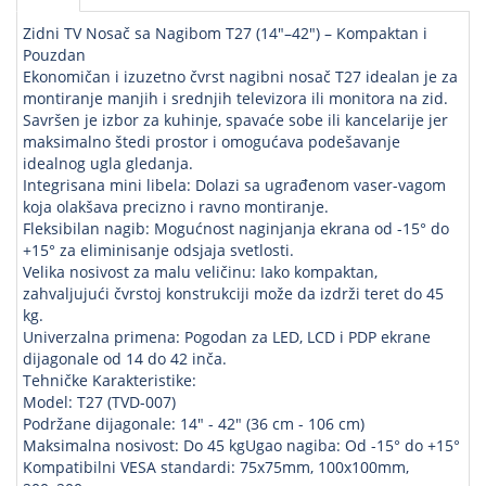
Zidni TV Nosač sa Nagibom T27 (14"–42") – Kompaktan i
Pouzdan
Ekonomičan i izuzetno čvrst nagibni nosač T27 idealan je za
montiranje manjih i srednjih televizora ili monitora na zid.
Savršen je izbor za kuhinje, spavaće sobe ili kancelarije jer
maksimalno štedi prostor i omogućava podešavanje
idealnog ugla gledanja.
Integrisana mini libela: Dolazi sa ugrađenom vaser-vagom
koja olakšava precizno i ravno montiranje.
Fleksibilan nagib: Mogućnost naginjanja ekrana od -15° do
+15° za eliminisanje odsjaja svetlosti.
Velika nosivost za malu veličinu: Iako kompaktan,
zahvaljujući čvrstoj konstrukciji može da izdrži teret do 45
kg.
Univerzalna primena: Pogodan za LED, LCD i PDP ekrane
dijagonale od 14 do 42 inča.
Tehničke Karakteristike:
Model: T27 (TVD-007)
Podržane dijagonale: 14" - 42" (36 cm - 106 cm)
Maksimalna nosivost: Do 45 kgUgao nagiba: Od -15° do +15°
Kompatibilni VESA standardi: 75x75mm, 100x100mm,