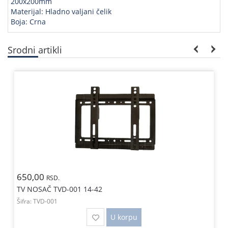
200x200mm
Materijal: Hladno valjani čelik
Boja: Crna
Srodni artikli
650,00
RSD.
TV NOSAČ TVD-001 14-42
Šifra:
TVD-001
U korpu