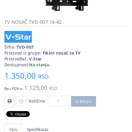
Kablovi
i
priključci
TV NOSAČ TVD-007 14-42
Kućna
tehnika
Šifra:
TVD-007
Poslovna
Proizvod iz grupe:
Fiksni nosač za TV
oprema,računari
Proizvođač:
V-Star
Dostupnost:
Na stanju
Strujni
1.350,00
program
RSD.
1.125,00
RSD.
Bez PDV-a:
Količina
U korpu
Opis
Specifikacija