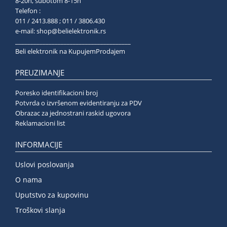
8-20h, subotom 8-15h
Telefon :
011 / 2413.888 ; 011 / 3806.430
e-mail:
shop@belielektronik.rs
______________________________________
Beli elektronik na KupujemProdajem
PREUZIMANJE
Poresko identifikacioni broj
Potvrda o izvršenom evidentiranju za PDV
Obrazac za jednostrani raskid ugovora
Reklamacioni list
INFORMACIJE
Uslovi poslovanja
O nama
Uputstvo za kupovinu
Troškovi slanja