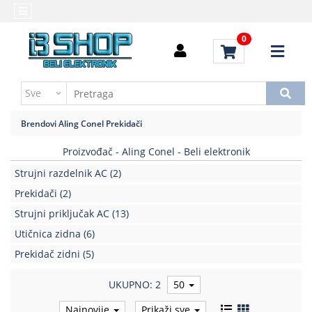
Kategorije
Početna
0
Alati
Brendovi
i
Kontakt
instrumenti
Uputstvo
Baterija,punjač
za
Brendovi
Aling Conel
Prekidači
kupovinu
Daljinski
upravljači
Proizvođač - Aling Conel - Beli elektronik
Troškovi
slanja
Strujni razdelnik AC
(2)
Elektromehaničke
komponente
Prekidači
(2)
Strujni priključak AC
(13)
Elektronske
Utičnica zidna
(6)
komponente
aktivne
Prekidač zidni
(5)
Elektronske
UKUPNO: 2
50
komponente
pasivne
Najnovije
Prikaži sve