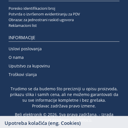
Poresko identifikacioni broj
Potvrda o izvršenom evidentiranju za PDV
Obrazac za jednostrani raskid ugovora
Reklamacioni list
INFORMACIJE
Uslovi poslovanja
O nama
Uputstvo za kupovinu
Troškovi slanja
Trudimo se da budemo što precizniji u opisu proizvoda,
prikazu slika i samih cena, ali ne možemo garantovati da
su sve informacije kompletne i bez grešaka.
Prodavac zadržava pravo izmene.
Beli elektronik © 2026. Sva prava zadržana. -
Izrada
internet prodavnice
-
Selltico.
Upotreba kolačića (eng. Cookies)