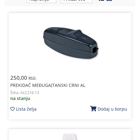
Kablovi
i
priključci
Kućna
tehnika
Poslovna
oprema,računari
Strujni
250,00
RSD.
program
PREKIDAČ MEÐUGAJTANSKI CRNI AL
Šifra:
ALC216.13
na stanju
Lista želja
Dodaj u korpu