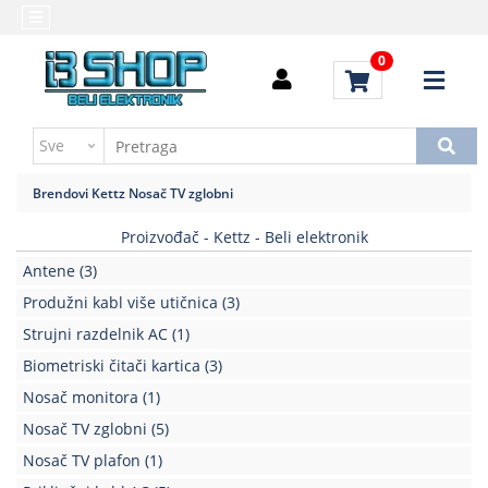
Kategorije
Početna
0
Alati
Brendovi
i
Kontakt
instrumenti
Uputstvo
Baterija,punjač
za
Brendovi
Kettz
Nosač TV zglobni
kupovinu
Daljinski
upravljači
Proizvođač - Kettz - Beli elektronik
Troškovi
slanja
Antene
(3)
Elektromehaničke
komponente
Produžni kabl više utičnica
(3)
Strujni razdelnik AC
(1)
Elektronske
Biometriski čitači kartica
(3)
komponente
aktivne
Nosač monitora
(1)
Nosač TV zglobni
(5)
Elektronske
komponente
Nosač TV plafon
(1)
pasivne