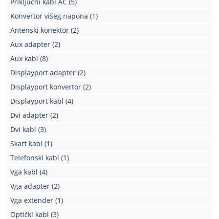
Priključni kabl AC
(5)
Kablovi
Konvertor višeg napona
(1)
i
Antenski konektor
(2)
priključci
Aux adapter
(2)
Kućna
Aux kabl
(8)
tehnika
Displayport adapter
(2)
Poslovna
Displayport konvertor
(2)
oprema,računari
Displayport kabl
(4)
Strujni
Dvi adapter
(2)
program
Dvi kabl
(3)
Skart kabl
(1)
Telefonski kabl
(1)
Vga kabl
(4)
Vga adapter
(2)
Vga extender
(1)
Optički kabl
(3)