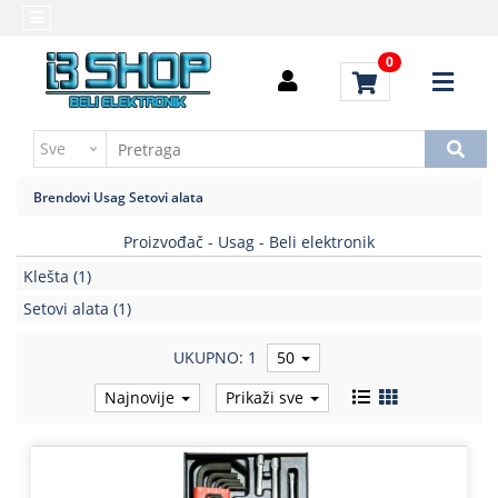
Kategorije
Početna
0
Alati
Brendovi
i
Kontakt
instrumenti
Uputstvo
Baterija,punjač
za
Brendovi
Usag
Setovi alata
kupovinu
Daljinski
upravljači
Proizvođač - Usag - Beli elektronik
Troškovi
slanja
Klešta
(1)
Elektromehaničke
komponente
Setovi alata
(1)
Elektronske
UKUPNO: 1
50
komponente
aktivne
Najnovije
Prikaži sve
Elektronske
komponente
pasivne