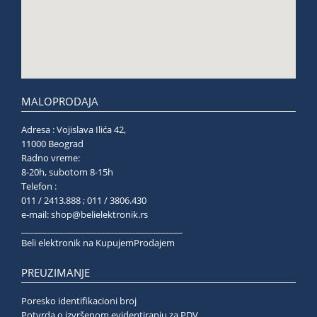
MALOPRODAJA
Adresa : Vojislava Ilića 42,
11000 Beograd
Radno vreme:
8-20h, subotom 8-15h
Telefon :
011 / 2413.888 ; 011 / 3806.430
e-mail:
shop@belielektronik.rs
______________________________________
Beli elektronik na KupujemProdajem
PREUZIMANJE
Poresko identifikacioni broj
Potvrda o izvršenom evidentiranju za PDV