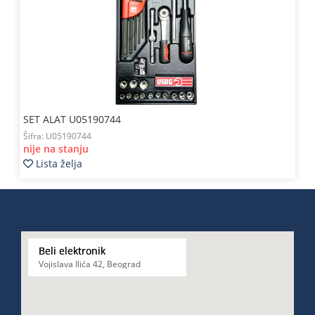
Kablovi
i
priključci
Kućna
tehnika
SET ALAT U05190744
Poslovna
oprema,računari
Šifra:
U05190744
nije na stanju
Lista želja
Strujni
program
Beli elektronik
Vojislava Ilića 42, Beograd