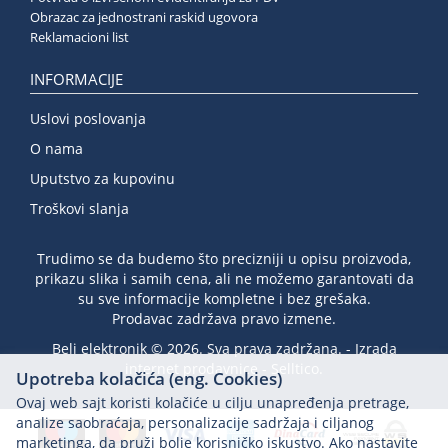
Obrazac za jednostrani raskid ugovora
Reklamacioni list
INFORMACIJE
Uslovi poslovanja
O nama
Uputstvo za kupovinu
Troškovi slanja
Trudimo se da budemo što precizniji u opisu proizvoda,
prikazu slika i samih cena, ali ne možemo garantovati da
su sve informacije kompletne i bez grešaka.
Prodavac zadržava pravo izmene.
Beli elektronik © 2026. Sva prava zadržana. -
Izrada
internet prodavnice
-
Selltico.
Upotreba kolačića (eng. Cookies)
Ovaj web sajt koristi kolačiće u cilju unapređenja pretrage,
analize saobraćaja, personalizacije sadržaja i ciljanog
marketinga, da pruži bolje korisničko iskustvo. Ako nastavite