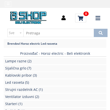
Kategorije
Početna
0
Alati
Brendovi
i
Kontakt
instrumenti
Uputstvo
Baterija,punjač
za
Brendovi
Horoz electric
Led rasveta
kupovinu
Daljinski
upravljači
Proizvođač - Horoz electric - Beli elektronik
Troškovi
slanja
Lampe razne
(2)
Elektromehaničke
komponente
Sijalična grlo
(7)
Kablovski pribor
(3)
Elektronske
Led rasveta
(5)
komponente
aktivne
Strujni razdelnik AC
(1)
Ventilator izduvni
(2)
Elektronske
komponente
Starteri
(1)
pasivne