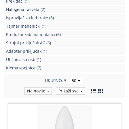
Prekidači
(1)
Kablovi
Halogena rasveta
(2)
i
Ispravljač za led trake
(8)
priključci
Tajmer mehanički
(1)
Kućna
Produžni kabl na motalici
(6)
tehnika
Strujni priključak AC
(6)
Poslovna
Adapter priključak
(1)
oprema,računari
Utičnica sa usb
(1)
Strujni
Klema spojnica
(7)
program
UKUPNO: 5
50
Najnovije
Prikaži sve