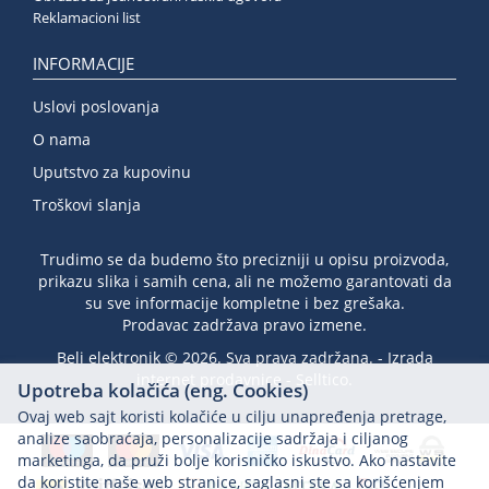
Reklamacioni list
INFORMACIJE
Uslovi poslovanja
O nama
Uputstvo za kupovinu
Troškovi slanja
Trudimo se da budemo što precizniji u opisu proizvoda,
prikazu slika i samih cena, ali ne možemo garantovati da
su sve informacije kompletne i bez grešaka.
Prodavac zadržava pravo izmene.
Beli elektronik © 2026. Sva prava zadržana. -
Izrada
internet prodavnice
-
Selltico.
Upotreba kolačića (eng. Cookies)
Ovaj web sajt koristi kolačiće u cilju unapređenja pretrage,
analize saobraćaja, personalizacije sadržaja i ciljanog
marketinga, da pruži bolje korisničko iskustvo. Ako nastavite
da koristite naše web stranice, saglasni ste sa korišćenjem