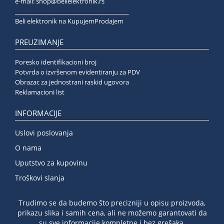
e-mail:
shop@belielektronik.rs
______________________________________
Beli elektronik na KupujemProdajem
PREUZIMANJE
Poresko identifikacioni broj
Potvrda o izvršenom evidentiranju za PDV
Obrazac za jednostrani raskid ugovora
Reklamacioni list
INFORMACIJE
Uslovi poslovanja
O nama
Uputstvo za kupovinu
Troškovi slanja
Trudimo se da budemo što precizniji u opisu proizvoda,
prikazu slika i samih cena, ali ne možemo garantovati da
su sve informacije kompletne i bez grešaka.