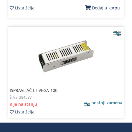
Lista želja
Dodaj u korpu
ISPRAVLJAČ LT VEGA-100
Šifra:
3845EV
postoji zamena
nije na stanju
Lista želja