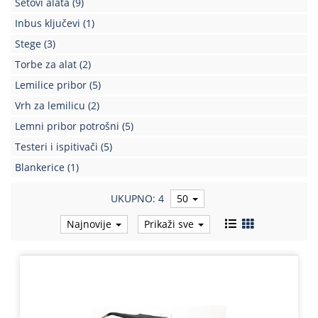
Setovi alata
(9)
Kablovi
Inbus ključevi
(1)
i
Stege
(3)
priključci
Torbe za alat
(2)
Kućna
Lemilice pribor
(5)
tehnika
Vrh za lemilicu
(2)
Poslovna
Lemni pribor potrošni
(5)
oprema,računari
Testeri i ispitivači
(5)
Strujni
Blankerice
(1)
program
UKUPNO: 4
50
Najnovije
Prikaži sve