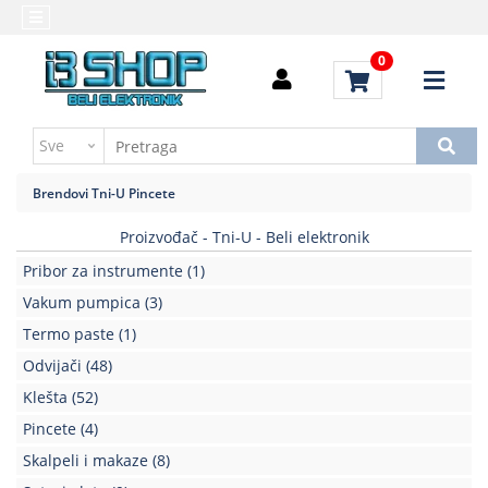
Kategorije
Početna
0
Alati
Brendovi
i
Kontakt
instrumenti
Uputstvo
Baterija,punjač
za
Brendovi
Tni-U
Pincete
kupovinu
Daljinski
upravljači
Proizvođač - Tni-U - Beli elektronik
Troškovi
slanja
Pribor za instrumente
(1)
Elektromehaničke
komponente
Vakum pumpica
(3)
Termo paste
(1)
Elektronske
Odvijači
(48)
komponente
aktivne
Klešta
(52)
Pincete
(4)
Elektronske
komponente
Skalpeli i makaze
(8)
pasivne