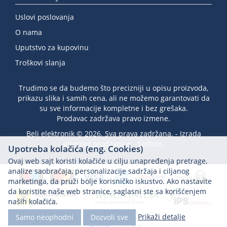
Uslovi poslovanja
O nama
Uputstvo za kupovinu
Troškovi slanja
Trudimo se da budemo što precizniji u opisu proizvoda,
prikazu slika i samih cena, ali ne možemo garantovati da
su sve informacije kompletne i bez grešaka.
Prodavac zadržava pravo izmene.
Beli elektronik © 2026. Sva prava zadržana. -
Izrada
internet prodavnice
-
Selltico.
Upotreba kolačića (eng. Cookies)
Ovaj web sajt koristi kolačiće u cilju unapređenja pretrage,
analize saobraćaja, personalizacije sadržaja i ciljanog
marketinga, da pruži bolje korisničko iskustvo. Ako nastavite
da koristite naše web stranice, saglasni ste sa korišćenjem
naših kolačića.
Prikaži detalje
Samo neophodni
Dozvoli sve