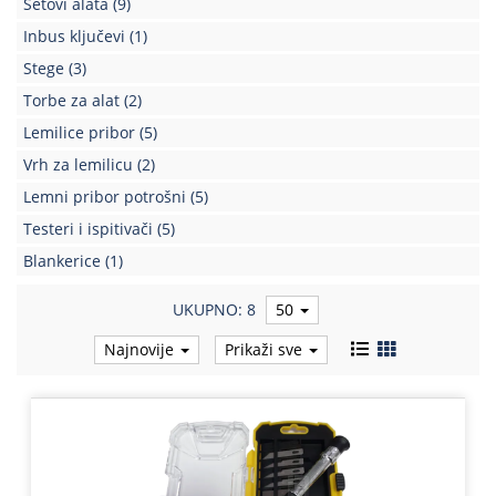
Setovi alata
(9)
Kablovi
Inbus ključevi
(1)
i
Stege
(3)
priključci
Torbe za alat
(2)
Kućna
Lemilice pribor
(5)
tehnika
Vrh za lemilicu
(2)
Poslovna
Lemni pribor potrošni
(5)
oprema,računari
Testeri i ispitivači
(5)
Strujni
Blankerice
(1)
program
UKUPNO: 8
50
Najnovije
Prikaži sve