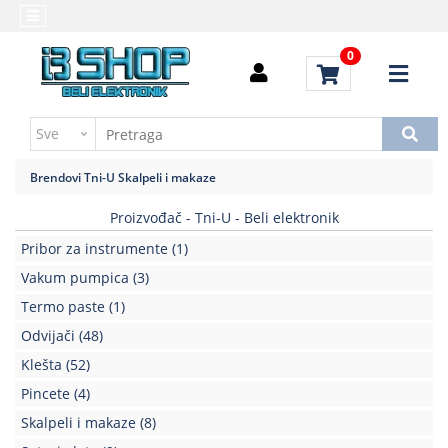
Kategorije
Početna
0
Alati
Brendovi
i
Kontakt
instrumenti
Uputstvo
Baterija,punjač
za
Brendovi
Tni-U
Skalpeli i makaze
kupovinu
Daljinski
upravljači
Proizvođač - Tni-U - Beli elektronik
Troškovi
slanja
Pribor za instrumente
(1)
Elektromehaničke
komponente
Vakum pumpica
(3)
Termo paste
(1)
Elektronske
Odvijači
(48)
komponente
aktivne
Klešta
(52)
Pincete
(4)
Elektronske
komponente
Skalpeli i makaze
(8)
pasivne