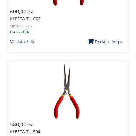
600,00
RSD.
KLEŠTA TU-C07
Šifra:
TU-C07
na stanju
Lista želja
Dodaj u korpu
580,00
RSD.
KLEŠTA TU-504