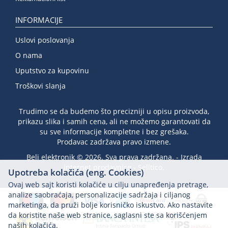
INFORMACIJE
Uslovi poslovanja
O nama
Uputstvo za kupovinu
Troškovi slanja
Trudimo se da budemo što precizniji u opisu proizvoda,
prikazu slika i samih cena, ali ne možemo garantovati da
su sve informacije kompletne i bez grešaka.
Prodavac zadržava pravo izmene.
Beli elektronik © 2026. Sva prava zadržana. -
Izrada
internet prodavnice
-
Selltico.
Upotreba kolačića (eng. Cookies)
Ovaj web sajt koristi kolačiće u cilju unapređenja pretrage,
analize saobraćaja, personalizacije sadržaja i ciljanog
marketinga, da pruži bolje korisničko iskustvo. Ako nastavite
da koristite naše web stranice, saglasni ste sa korišćenjem
naših kolačića.