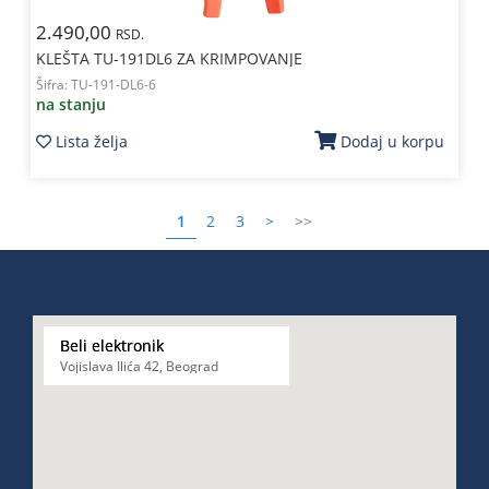
2.490,00
RSD.
KLEŠTA TU-191DL6 ZA KRIMPOVANJE
Šifra:
TU-191-DL6-6
na stanju
Lista želja
Dodaj u korpu
1
2
3
>
>>
Beli elektronik
Vojislava Ilića 42, Beograd