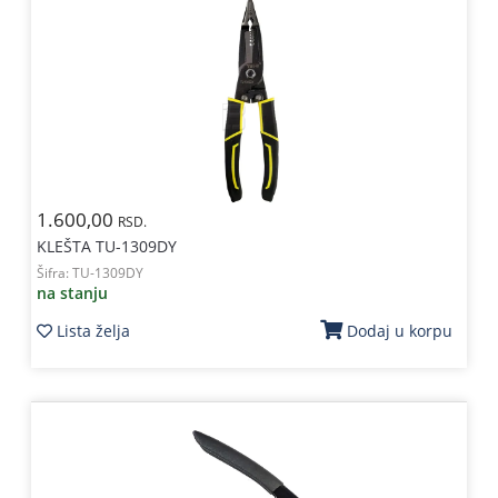
1.600,00
RSD.
KLEŠTA TU-1309DY
Šifra:
TU-1309DY
na stanju
Lista želja
Dodaj u korpu