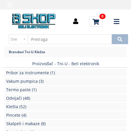
Kategorije
Početna
0
Alati
Brendovi
i
Kontakt
instrumenti
Uputstvo
Baterija,punjač
za
Brendovi
Tni-U
Klešta
kupovinu
Daljinski
upravljači
Proizvođač - Tni-U - Beli elektronik
Troškovi
slanja
Pribor za instrumente
(1)
Elektromehaničke
komponente
Vakum pumpica
(3)
Termo paste
(1)
Elektronske
Odvijači
(48)
komponente
aktivne
Klešta
(52)
Pincete
(4)
Elektronske
komponente
Skalpeli i makaze
(8)
pasivne