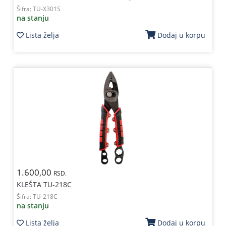
Šifra:
TU-X301S
na stanju
Lista želja
Dodaj u korpu
1.600,00
RSD.
KLEŠTA TU-218C
Šifra:
TU-218C
na stanju
Lista želja
Dodaj u korpu