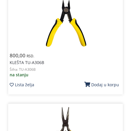
800,00
RSD.
KLEŠTA TU-A306B
Šifra:
TU-A306B
na stanju
Lista želja
Dodaj u korpu