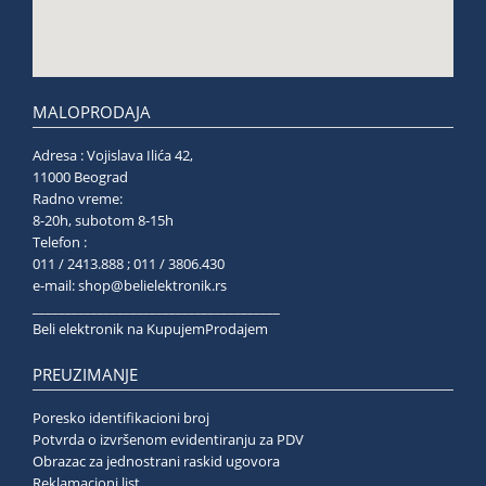
MALOPRODAJA
Adresa : Vojislava Ilića 42,
11000 Beograd
Radno vreme:
8-20h, subotom 8-15h
Telefon :
011 / 2413.888 ; 011 / 3806.430
e-mail:
shop@belielektronik.rs
______________________________________
Beli elektronik na KupujemProdajem
PREUZIMANJE
Poresko identifikacioni broj
Potvrda o izvršenom evidentiranju za PDV
Obrazac za jednostrani raskid ugovora
Reklamacioni list