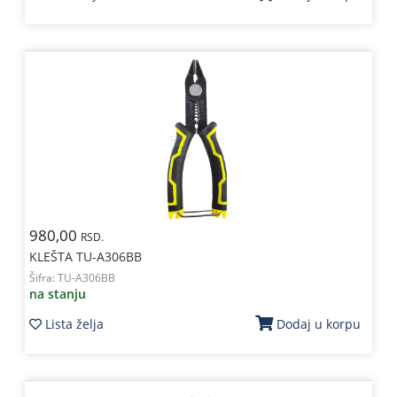
980,00
RSD.
KLEŠTA TU-A306BB
Šifra:
TU-A306BB
na stanju
Lista želja
Dodaj u korpu