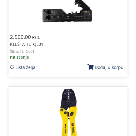
2.500,00
RSD.
KLEŠTA TU-QL01
Šifra:
TU-QL01
na stanju
Lista želja
Dodaj u korpu