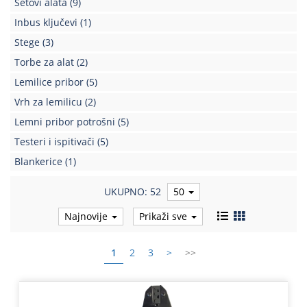
Setovi alata
(9)
Kablovi
Inbus ključevi
(1)
i
Stege
(3)
priključci
Torbe za alat
(2)
Kućna
Lemilice pribor
(5)
tehnika
Vrh za lemilicu
(2)
Poslovna
Lemni pribor potrošni
(5)
oprema,računari
Testeri i ispitivači
(5)
Strujni
Blankerice
(1)
program
UKUPNO: 52
50
Najnovije
Prikaži sve
1
2
3
>
>>