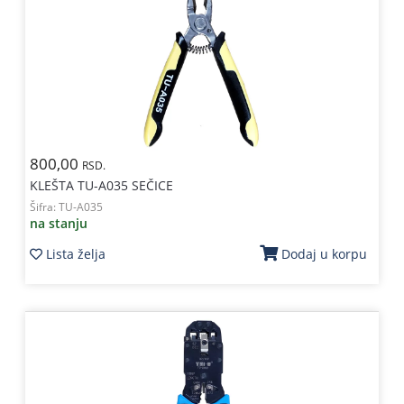
800,00
RSD.
KLEŠTA TU-A035 SEČICE
Šifra:
TU-A035
na stanju
Lista želja
Dodaj u korpu