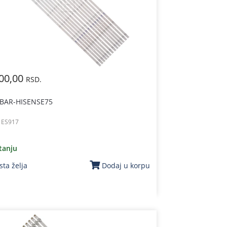
00,00
RSD.
 BAR-HISENSE75
:
ES917
tanju
sta želja
Dodaj u korpu