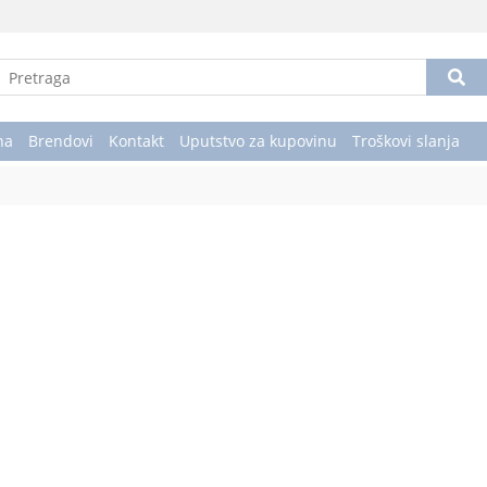
na
Brendovi
Kontakt
Uputstvo za kupovinu
Troškovi slanja