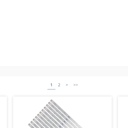
1
2
>
>>