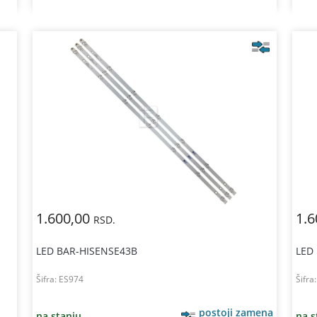
1.600,00
1.6
RSD.
LED BAR-HISENSE43B
LED
Šifra:
ES974
Šifra
postoji zamena
na stanju
na s