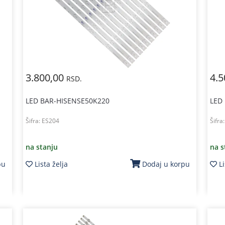
3.800,00
4.5
RSD.
LED BAR-HISENSE50K220
LED
Šifra:
ES204
Šifra
na stanju
na s
Lista želja
Li
pu
Dodaj u korpu