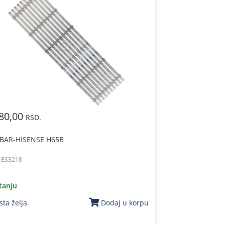
80,00
RSD.
 BAR-HISENSE H65B
:
ES3218
tanju
sta želja
Dodaj u korpu