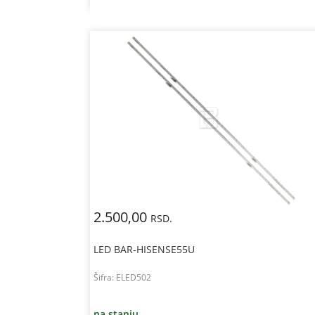
2.500,00
RSD.
LED BAR-HISENSE55U
Šifra:
ELED502
na stanju