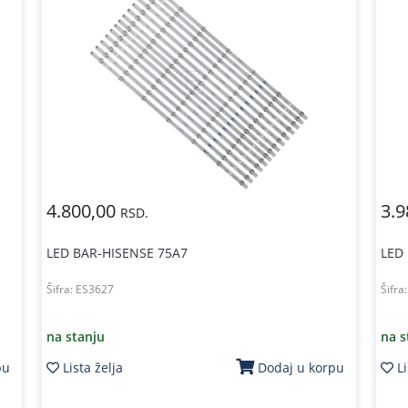
4.800,00
3.9
RSD.
LED BAR-HISENSE 75A7
LED
Šifra:
ES3627
Šifra
na stanju
na s
Lista želja
Li
pu
Dodaj u korpu