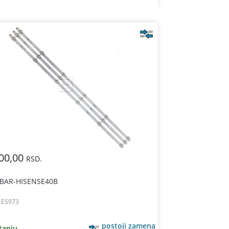
00,00
RSD.
 BAR-HISENSE40B
:
ES973
postoji zamena
tanju