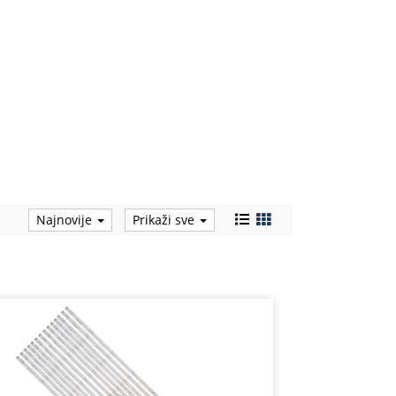
Najnovije
Prikaži sve