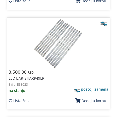
Lista želja
Dodaj u korpu
3.500,00
RSD.
LED BAR-SHARP49LR
Šifra:
ES3023
postoji zamena
na stanju
Lista želja
Dodaj u korpu