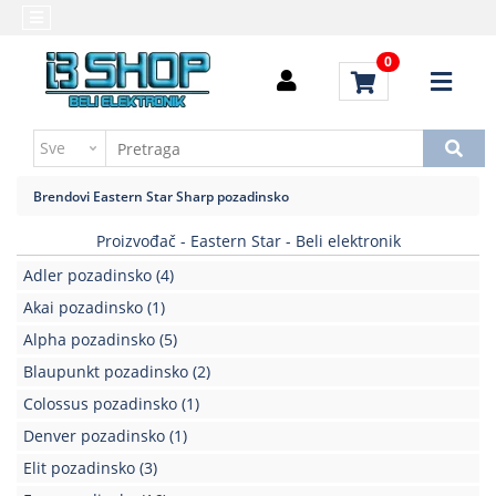
Kategorije
Početna
0
Alati
Brendovi
i
Kontakt
instrumenti
Uputstvo
Baterija,punjač
za
Brendovi
Eastern Star
Sharp pozadinsko
kupovinu
Daljinski
upravljači
Proizvođač - Eastern Star - Beli elektronik
Troškovi
slanja
Adler pozadinsko
(4)
Elektromehaničke
komponente
Akai pozadinsko
(1)
Alpha pozadinsko
(5)
Elektronske
Blaupunkt pozadinsko
(2)
komponente
aktivne
Colossus pozadinsko
(1)
Denver pozadinsko
(1)
Elektronske
komponente
Elit pozadinsko
(3)
pasivne