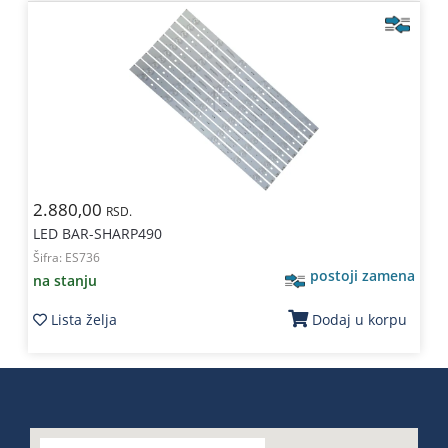
2.880,00
RSD.
LED BAR-SHARP490
Šifra:
ES736
postoji zamena
na stanju
Lista želja
Dodaj u korpu