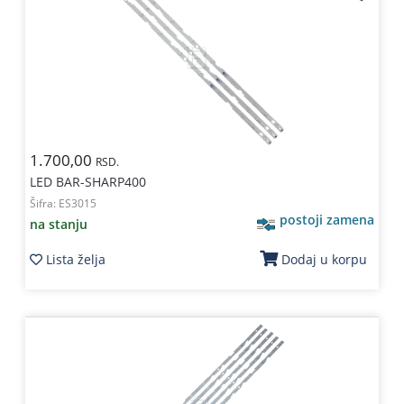
1.700,00
RSD.
LED BAR-SHARP400
Šifra:
ES3015
postoji zamena
na stanju
Lista želja
Dodaj u korpu