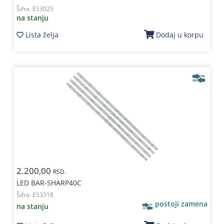
Šifra:
ES3025
na stanju
Lista želja
Dodaj u korpu
2.200,00
RSD.
LED BAR-SHARP40C
Šifra:
ES3318
postoji zamena
na stanju