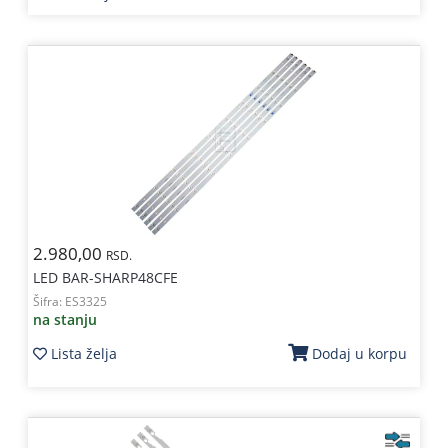
2.980,00
RSD.
LED BAR-SHARP48CFE
Šifra:
ES3325
na stanju
Lista želja
Dodaj u korpu