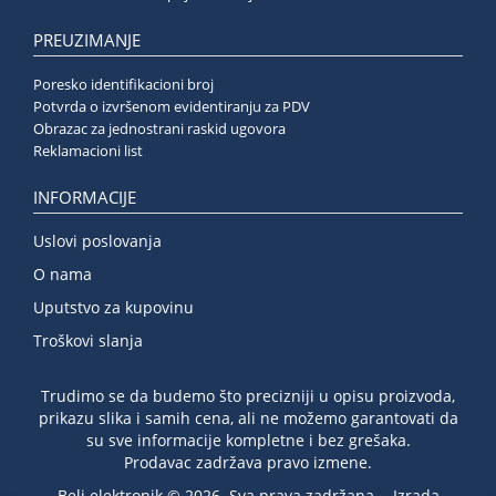
PREUZIMANJE
Poresko identifikacioni broj
Potvrda o izvršenom evidentiranju za PDV
Obrazac za jednostrani raskid ugovora
Reklamacioni list
INFORMACIJE
Uslovi poslovanja
O nama
Uputstvo za kupovinu
Troškovi slanja
Trudimo se da budemo što precizniji u opisu proizvoda,
prikazu slika i samih cena, ali ne možemo garantovati da
su sve informacije kompletne i bez grešaka.
Prodavac zadržava pravo izmene.
Beli elektronik © 2026. Sva prava zadržana. -
Izrada