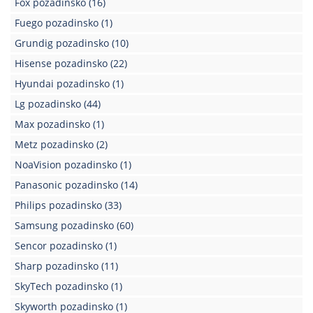
Fox pozadinsko
(16)
Kablovi
Fuego pozadinsko
(1)
i
Grundig pozadinsko
(10)
priključci
Hisense pozadinsko
(22)
Kućna
Hyundai pozadinsko
(1)
tehnika
Lg pozadinsko
(44)
Poslovna
Max pozadinsko
(1)
oprema,računari
Metz pozadinsko
(2)
Strujni
NoaVision pozadinsko
(1)
program
Panasonic pozadinsko
(14)
Philips pozadinsko
(33)
Samsung pozadinsko
(60)
Sencor pozadinsko
(1)
Sharp pozadinsko
(11)
SkyTech pozadinsko
(1)
Skyworth pozadinsko
(1)