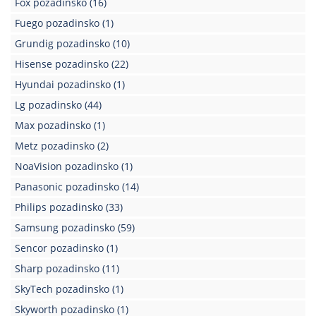
Fox pozadinsko
(16)
Kablovi
Fuego pozadinsko
(1)
i
Grundig pozadinsko
(10)
priključci
Hisense pozadinsko
(22)
Kućna
Hyundai pozadinsko
(1)
tehnika
Lg pozadinsko
(44)
Poslovna
Max pozadinsko
(1)
oprema,računari
Metz pozadinsko
(2)
Strujni
NoaVision pozadinsko
(1)
program
Panasonic pozadinsko
(14)
Philips pozadinsko
(33)
Samsung pozadinsko
(59)
Sencor pozadinsko
(1)
Sharp pozadinsko
(11)
SkyTech pozadinsko
(1)
Skyworth pozadinsko
(1)