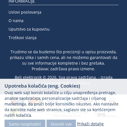
INFORMACIJE
Uslovi poslovanja
O nama
Uputstvo za kupovinu
Troškovi slanja
Trudimo se da budemo što precizniji u opisu proizvoda,
prikazu slika i samih cena, ali ne možemo garantovati da
su sve informacije kompletne i bez grešaka.
Prodavac zadržava pravo izmene.
Beli elektronik © 2026. Sva prava zadržana. -
Izrada
internet prodavnice
-
Selltico.
Upotreba kolačića (eng. Cookies)
Ovaj web sajt koristi kolačiće u cilju unapređenja pretrage,
analize saobraćaja, personalizacije sadržaja i ciljanog
marketinga, da pruži bolje korisničko iskustvo. Ako nastavite
da koristite naše web stranice, saglasni ste sa korišćenjem
naših kolačića.
Prikaži detalje
Samo neophodni
Dozvoli sve