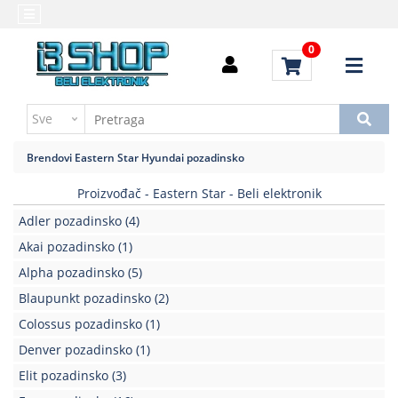
Kategorije
Početna
0
Alati
Brendovi
i
Kontakt
instrumenti
Uputstvo
Baterija,punjač
za
Brendovi
Eastern Star
Hyundai pozadinsko
kupovinu
Daljinski
upravljači
Proizvođač - Eastern Star - Beli elektronik
Troškovi
slanja
Adler pozadinsko
(4)
Elektromehaničke
komponente
Akai pozadinsko
(1)
Alpha pozadinsko
(5)
Elektronske
Blaupunkt pozadinsko
(2)
komponente
aktivne
Colossus pozadinsko
(1)
Denver pozadinsko
(1)
Elektronske
komponente
Elit pozadinsko
(3)
pasivne