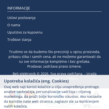
INFORMACIJE
Uslovi poslovanja
O nama
Uputstvo za kupovinu
Troškovi slanja
Trudimo se da budemo što precizniji u opisu proizvoda,
prikazu slika i samih cena, ali ne možemo garantovati da
su sve informacije kompletne i bez grešaka.
Prodavac zadržava pravo izmene.
Beli elektronik © 2026. Sva prava zadržana. -
Izrada
internet prodavnice
-
Selltico.
Upotreba kolačića (eng. Cookies)
Ovaj web sajt koristi kolačiće u cilju unapređenja pretrage,
analize saobraćaja, personalizacije sadržaja i ciljanog
marketinga, da pruži bolje korisničko iskustvo. Ako nastavite
da koristite naše web stranice, saglasni ste sa korišćenjem
naših kolačića.