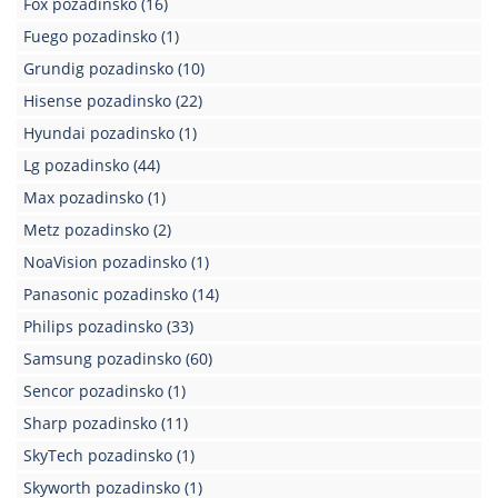
Fox pozadinsko
(16)
Kablovi
Fuego pozadinsko
(1)
i
Grundig pozadinsko
(10)
priključci
Hisense pozadinsko
(22)
Kućna
Hyundai pozadinsko
(1)
tehnika
Lg pozadinsko
(44)
Poslovna
Max pozadinsko
(1)
oprema,računari
Metz pozadinsko
(2)
Strujni
NoaVision pozadinsko
(1)
program
Panasonic pozadinsko
(14)
Philips pozadinsko
(33)
Samsung pozadinsko
(60)
Sencor pozadinsko
(1)
Sharp pozadinsko
(11)
SkyTech pozadinsko
(1)
Skyworth pozadinsko
(1)