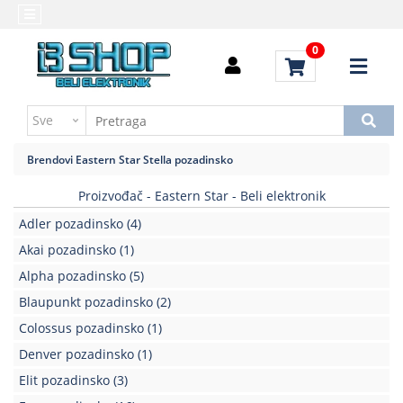
Kategorije
Početna
0
Alati
Brendovi
i
Kontakt
instrumenti
Uputstvo
Baterija,punjač
za
Brendovi
Eastern Star
Stella pozadinsko
kupovinu
Daljinski
upravljači
Proizvođač - Eastern Star - Beli elektronik
Troškovi
slanja
Adler pozadinsko
(4)
Elektromehaničke
komponente
Akai pozadinsko
(1)
Alpha pozadinsko
(5)
Elektronske
Blaupunkt pozadinsko
(2)
komponente
aktivne
Colossus pozadinsko
(1)
Denver pozadinsko
(1)
Elektronske
komponente
Elit pozadinsko
(3)
pasivne