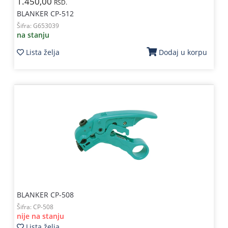
1.450,00
RSD.
BLANKER CP-512
Šifra:
G653039
na stanju
Lista želja
Dodaj u korpu
BLANKER CP-508
Šifra:
CP-508
nije na stanju
Lista želja