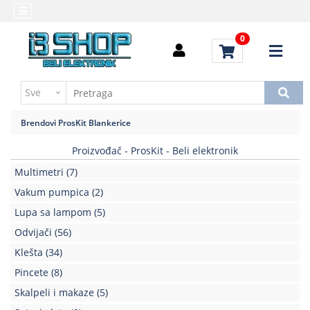
Kategorije
Početna
0
Alati
Brendovi
i
Kontakt
instrumenti
Uputstvo
Baterija,punjač
za
Brendovi
ProsKit
Blankerice
kupovinu
Daljinski
upravljači
Proizvođač - ProsKit - Beli elektronik
Troškovi
slanja
Multimetri
(7)
Elektromehaničke
komponente
Vakum pumpica
(2)
Lupa sa lampom
(5)
Elektronske
Odvijači
(56)
komponente
aktivne
Klešta
(34)
Pincete
(8)
Elektronske
komponente
Skalpeli i makaze
(5)
pasivne