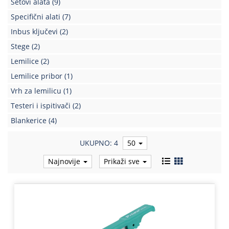
Setovi alata
(9)
Kablovi
Specifični alati
(7)
i
Inbus ključevi
(2)
priključci
Stege
(2)
Kućna
Lemilice
(2)
tehnika
Lemilice pribor
(1)
Poslovna
Vrh za lemilicu
(1)
oprema,računari
Testeri i ispitivači
(2)
Strujni
Blankerice
(4)
program
UKUPNO: 4
50
Najnovije
Prikaži sve