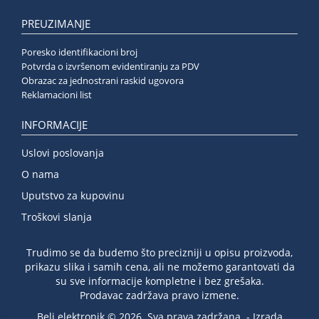
PREUZIMANJE
Poresko identifikacioni broj
Potvrda o izvršenom evidentiranju za PDV
Obrazac za jednostrani raskid ugovora
Reklamacioni list
INFORMACIJE
Uslovi poslovanja
O nama
Uputstvo za kupovinu
Troškovi slanja
Trudimo se da budemo što precizniji u opisu proizvoda,
prikazu slika i samih cena, ali ne možemo garantovati da
su sve informacije kompletne i bez grešaka.
Prodavac zadržava pravo izmene.
Beli elektronik © 2026. Sva prava zadržana. -
Izrada