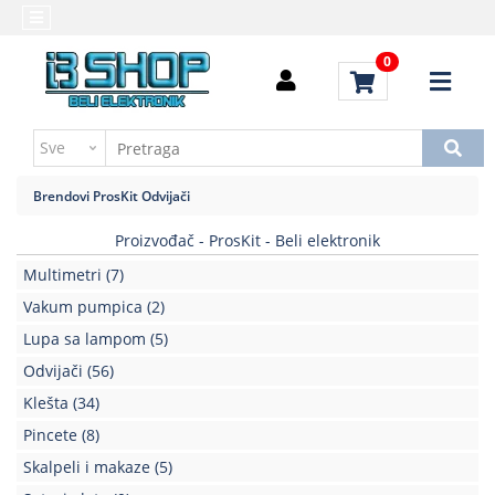
Kategorije
Početna
0
Alati
Brendovi
i
Kontakt
instrumenti
Uputstvo
Baterija,punjač
za
Brendovi
ProsKit
Odvijači
kupovinu
Daljinski
upravljači
Proizvođač - ProsKit - Beli elektronik
Troškovi
slanja
Multimetri
(7)
Elektromehaničke
komponente
Vakum pumpica
(2)
Lupa sa lampom
(5)
Elektronske
Odvijači
(56)
komponente
aktivne
Klešta
(34)
Pincete
(8)
Elektronske
komponente
Skalpeli i makaze
(5)
pasivne