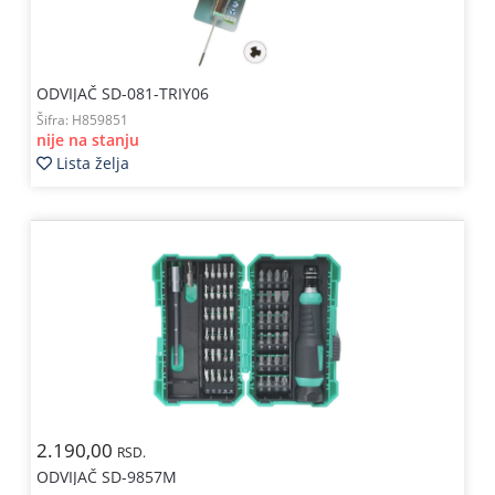
ODVIJAČ SD-081-TRIY06
Šifra:
H859851
nije na stanju
Lista želja
2.190,00
RSD.
ODVIJAČ SD-9857M