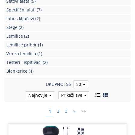
Setovi alata
(9)
Kablovi
Specifični alati
(7)
i
Inbus ključevi
(2)
priključci
Stege
(2)
Kućna
Lemilice
(2)
tehnika
Lemilice pribor
(1)
Poslovna
Vrh za lemilicu
(1)
oprema,računari
Testeri i ispitivači
(2)
Strujni
Blankerice
(4)
program
UKUPNO: 56
50
Najnovije
Prikaži sve
1
2
3
>
>>