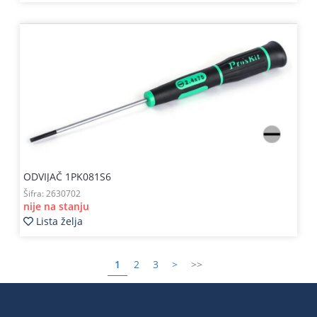
ODVIJAČ 1PK081S6
Šifra:
2630702
nije na stanju
Lista želja
1
2
3
>
>>