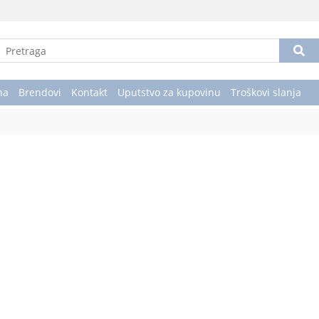
na
Brendovi
Kontakt
Uputstvo za kupovinu
Troškovi slanja