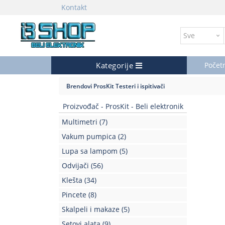
Kontakt
Kategorije
Počet
Brendovi
ProsKit
Testeri i ispitivači
Proizvođač - ProsKit - Beli elektronik
Multimetri
(7)
Vakum pumpica
(2)
Lupa sa lampom
(5)
Odvijači
(56)
Klešta
(34)
Pincete
(8)
Skalpeli i makaze
(5)
Setovi alata
(9)