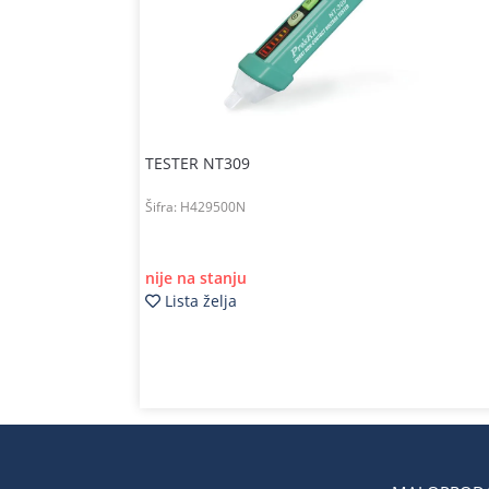
TESTER NT309
Šifra:
H429500N
nije na stanju
Lista želja