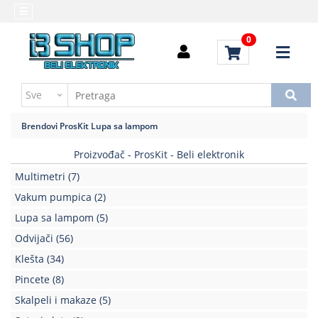
Kategorije
Početna
0
Alati
Brendovi
i
Kontakt
instrumenti
Uputstvo
Baterija,punjač
za
Brendovi
ProsKit
Lupa sa lampom
kupovinu
Daljinski
upravljači
Proizvođač - ProsKit - Beli elektronik
Troškovi
slanja
Multimetri
(7)
Elektromehaničke
komponente
Vakum pumpica
(2)
Lupa sa lampom
(5)
Elektronske
Odvijači
(56)
komponente
aktivne
Klešta
(34)
Pincete
(8)
Elektronske
komponente
Skalpeli i makaze
(5)
pasivne