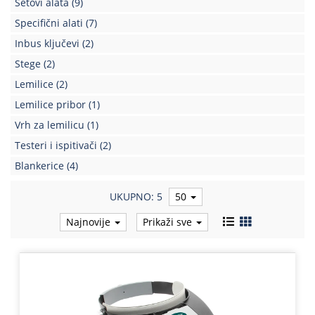
Setovi alata
(9)
Kablovi
Specifični alati
(7)
i
Inbus ključevi
(2)
priključci
Stege
(2)
Kućna
Lemilice
(2)
tehnika
Lemilice pribor
(1)
Poslovna
Vrh za lemilicu
(1)
oprema,računari
Testeri i ispitivači
(2)
Strujni
Blankerice
(4)
program
UKUPNO: 5
50
Najnovije
Prikaži sve