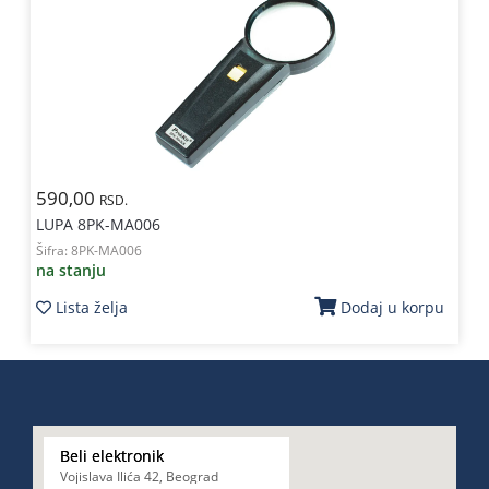
590,00
RSD.
LUPA 8PK-MA006
Šifra:
8PK-MA006
na stanju
Lista želja
Dodaj u korpu
Beli elektronik
Vojislava Ilića 42, Beograd