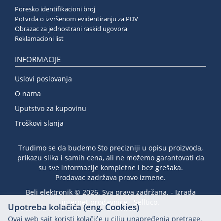
Poresko identifikacioni broj
Potvrda o izvršenom evidentiranju za PDV
Obrazac za jednostrani raskid ugovora
Reklamacioni list
INFORMACIJE
Uslovi poslovanja
O nama
Uputstvo za kupovinu
Troškovi slanja
Trudimo se da budemo što precizniji u opisu proizvoda,
prikazu slika i samih cena, ali ne možemo garantovati da
su sve informacije kompletne i bez grešaka.
Prodavac zadržava pravo izmene.
Beli elektronik © 2026. Sva prava zadržana. -
Izrada
internet prodavnice
-
Selltico.
Upotreba kolačića (eng. Cookies)
Ovaj web sajt koristi kolačiće u cilju unapređenja pretrage,