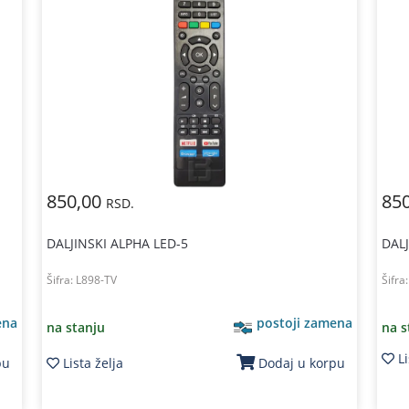
850,00
85
RSD.
DALJINSKI ALPHA LED-5
DALJ
Šifra:
L898-TV
Šifra
ena
postoji zamena
na stanju
na s
Li
Lista želja
pu
Dodaj u korpu