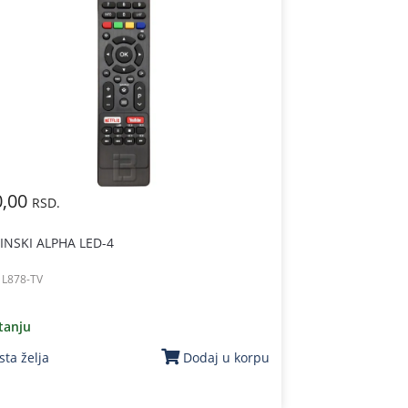
0,00
RSD.
INSKI ALPHA LED-4
:
L878-TV
tanju
sta želja
Dodaj u korpu