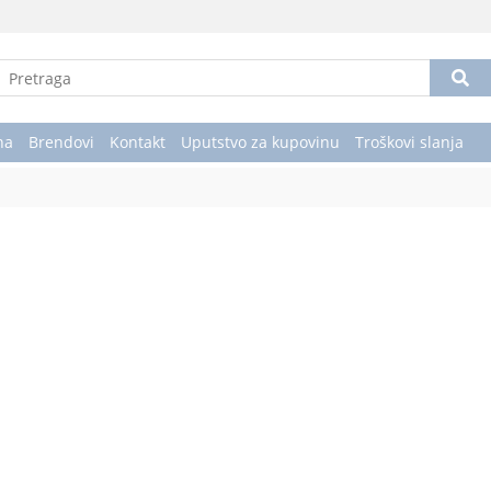
na
Brendovi
Kontakt
Uputstvo za kupovinu
Troškovi slanja