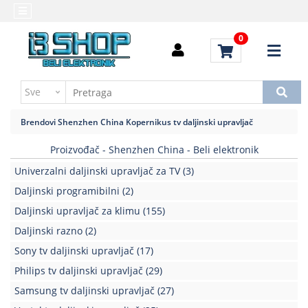
Kategorije
Početna
0
Alati
Brendovi
i
Kontakt
instrumenti
Uputstvo
Baterija,punjač
za
Brendovi
Shenzhen China
Kopernikus tv daljinski upravljač
kupovinu
Daljinski
upravljači
Proizvođač - Shenzhen China - Beli elektronik
Troškovi
slanja
Univerzalni daljinski upravljač za TV
(3)
Elektromehaničke
komponente
Daljinski programibilni
(2)
Daljinski upravljač za klimu
(155)
Elektronske
Daljinski razno
(2)
komponente
aktivne
Sony tv daljinski upravljač
(17)
Philips tv daljinski upravljač
(29)
Elektronske
komponente
Samsung tv daljinski upravljač
(27)
pasivne