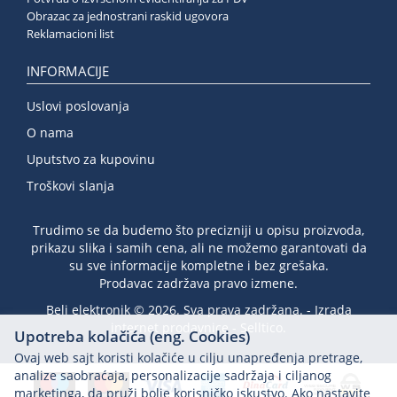
Obrazac za jednostrani raskid ugovora
Reklamacioni list
INFORMACIJE
Uslovi poslovanja
O nama
Uputstvo za kupovinu
Troškovi slanja
Trudimo se da budemo što precizniji u opisu proizvoda,
prikazu slika i samih cena, ali ne možemo garantovati da
su sve informacije kompletne i bez grešaka.
Prodavac zadržava pravo izmene.
Beli elektronik © 2026. Sva prava zadržana. -
Izrada
internet prodavnice
-
Selltico.
Upotreba kolačića (eng. Cookies)
Ovaj web sajt koristi kolačiće u cilju unapređenja pretrage,
analize saobraćaja, personalizacije sadržaja i ciljanog
marketinga, da pruži bolje korisničko iskustvo. Ako nastavite