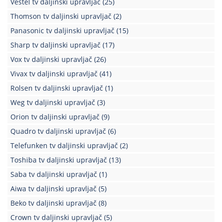
Vestel tv daljinski upravljač
(25)
Kablovi
Thomson tv daljinski upravljač
(2)
i
Panasonic tv daljinski upravljač
(15)
priključci
Sharp tv daljinski upravljač
(17)
Kućna
Vox tv daljinski upravljač
(26)
tehnika
Vivax tv daljinski upravljač
(41)
Poslovna
Rolsen tv daljinski upravljač
(1)
oprema,računari
Weg tv daljinski upravljač
(3)
Strujni
Orion tv daljinski upravljač
(9)
program
Quadro tv daljinski upravljač
(6)
Telefunken tv daljinski upravljač
(2)
Toshiba tv daljinski upravljač
(13)
Saba tv daljinski upravljač
(1)
Aiwa tv daljinski upravljač
(5)
Beko tv daljinski upravljač
(8)
Crown tv daljinski upravljač
(5)