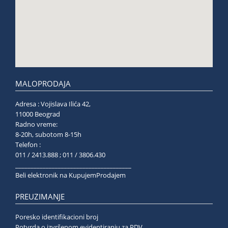
MALOPRODAJA
Adresa : Vojislava Ilića 42,
11000 Beograd
Radno vreme:
8-20h, subotom 8-15h
Telefon :
011 / 2413.888 ; 011 / 3806.430
______________________________________
Beli elektronik na KupujemProdajem
PREUZIMANJE
Poresko identifikacioni broj
Potvrda o izvršenom evidentiranju za PDV