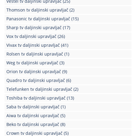
Vestel tv daljinski upravljač
(25)
Kablovi
Thomson tv daljinski upravljač
(2)
i
Panasonic tv daljinski upravljač
(15)
priključci
Sharp tv daljinski upravljač
(17)
Kućna
Vox tv daljinski upravljač
(26)
tehnika
Vivax tv daljinski upravljač
(41)
Poslovna
Rolsen tv daljinski upravljač
(1)
oprema,računari
Weg tv daljinski upravljač
(3)
Strujni
Orion tv daljinski upravljač
(9)
program
Quadro tv daljinski upravljač
(6)
Telefunken tv daljinski upravljač
(2)
Toshiba tv daljinski upravljač
(13)
Saba tv daljinski upravljač
(1)
Aiwa tv daljinski upravljač
(5)
Beko tv daljinski upravljač
(8)
Crown tv daljinski upravljač
(5)