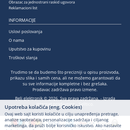
Obrazac za jednostrani raskid ugovora
Reklamacioni list
INFORMACIJE
Uslovi poslovanja
O nama
Uputstvo za kupovinu
Troškovi slanja
Trudimo se da budemo što precizniji u opisu proizvoda,
prikazu slika i samih cena, ali ne možemo garantovati da
su sve informacije kompletne i bez grešaka.
Prodavac zadržava pravo izmene.
Beli elektronik © 2026. Sva prava zadržana. -
Izrada
internet prodavnice
-
Selltico.
Upotreba kolačića (eng. Cookies)
Ovaj web sajt koristi kolačiće u cilju unapređenja pretrage,
analize saobraćaja, personalizacije sadržaja i ciljanog
marketinga, da pruži bolje korisničko iskustvo. Ako nastavite