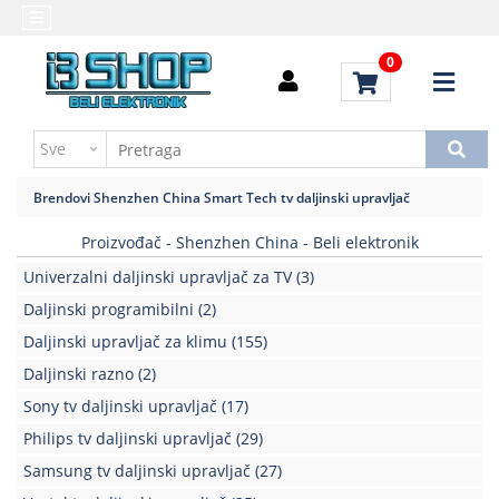
Kategorije
Početna
0
Alati
Brendovi
i
Kontakt
instrumenti
Uputstvo
Baterija,punjač
za
Brendovi
Shenzhen China
Smart Tech tv daljinski upravljač
kupovinu
Daljinski
upravljači
Proizvođač - Shenzhen China - Beli elektronik
Troškovi
slanja
Univerzalni daljinski upravljač za TV
(3)
Elektromehaničke
komponente
Daljinski programibilni
(2)
Daljinski upravljač za klimu
(155)
Elektronske
Daljinski razno
(2)
komponente
aktivne
Sony tv daljinski upravljač
(17)
Philips tv daljinski upravljač
(29)
Elektronske
komponente
Samsung tv daljinski upravljač
(27)
pasivne