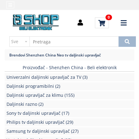
Kategorije
Početna
0
Alati
Brendovi
i
Kontakt
instrumenti
Uputstvo
Baterija,punjač
za
Brendovi
Shenzhen China
Neo tv daljinski upravljač
kupovinu
Daljinski
upravljači
Proizvođač - Shenzhen China - Beli elektronik
Troškovi
slanja
Univerzalni daljinski upravljač za TV
(3)
Elektromehaničke
komponente
Daljinski programibilni
(2)
Daljinski upravljač za klimu
(155)
Elektronske
Daljinski razno
(2)
komponente
aktivne
Sony tv daljinski upravljač
(17)
Philips tv daljinski upravljač
(29)
Elektronske
komponente
Samsung tv daljinski upravljač
(27)
pasivne