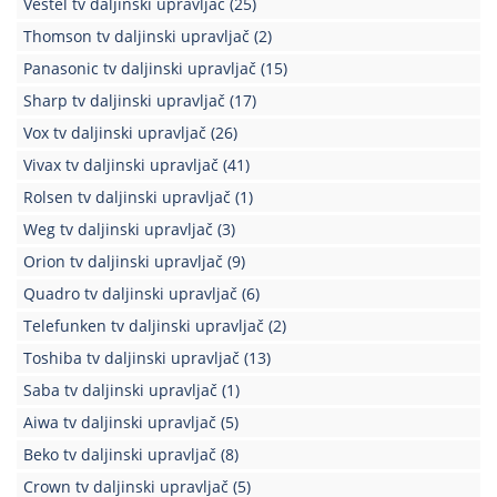
Vestel tv daljinski upravljač
(25)
Kablovi
Thomson tv daljinski upravljač
(2)
i
Panasonic tv daljinski upravljač
(15)
priključci
Sharp tv daljinski upravljač
(17)
Kućna
Vox tv daljinski upravljač
(26)
tehnika
Vivax tv daljinski upravljač
(41)
Poslovna
Rolsen tv daljinski upravljač
(1)
oprema,računari
Weg tv daljinski upravljač
(3)
Strujni
Orion tv daljinski upravljač
(9)
program
Quadro tv daljinski upravljač
(6)
Telefunken tv daljinski upravljač
(2)
Toshiba tv daljinski upravljač
(13)
Saba tv daljinski upravljač
(1)
Aiwa tv daljinski upravljač
(5)
Beko tv daljinski upravljač
(8)
Crown tv daljinski upravljač
(5)