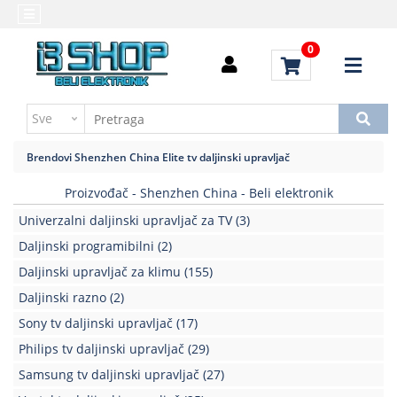
Kategorije
Početna
0
Alati
Brendovi
i
Kontakt
instrumenti
Uputstvo
Baterija,punjač
za
Brendovi
Shenzhen China
Elite tv daljinski upravljač
kupovinu
Daljinski
upravljači
Proizvođač - Shenzhen China - Beli elektronik
Troškovi
slanja
Univerzalni daljinski upravljač za TV
(3)
Elektromehaničke
komponente
Daljinski programibilni
(2)
Daljinski upravljač za klimu
(155)
Elektronske
Daljinski razno
(2)
komponente
aktivne
Sony tv daljinski upravljač
(17)
Philips tv daljinski upravljač
(29)
Elektronske
komponente
Samsung tv daljinski upravljač
(27)
pasivne