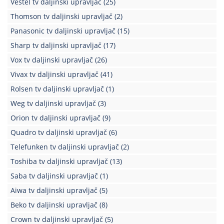
Vestel tv daljinski upravljač
(25)
Kablovi
Thomson tv daljinski upravljač
(2)
i
Panasonic tv daljinski upravljač
(15)
priključci
Sharp tv daljinski upravljač
(17)
Kućna
Vox tv daljinski upravljač
(26)
tehnika
Vivax tv daljinski upravljač
(41)
Poslovna
Rolsen tv daljinski upravljač
(1)
oprema,računari
Weg tv daljinski upravljač
(3)
Strujni
Orion tv daljinski upravljač
(9)
program
Quadro tv daljinski upravljač
(6)
Telefunken tv daljinski upravljač
(2)
Toshiba tv daljinski upravljač
(13)
Saba tv daljinski upravljač
(1)
Aiwa tv daljinski upravljač
(5)
Beko tv daljinski upravljač
(8)
Crown tv daljinski upravljač
(5)