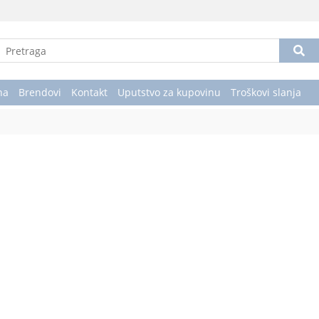
na
Brendovi
Kontakt
Uputstvo za kupovinu
Troškovi slanja