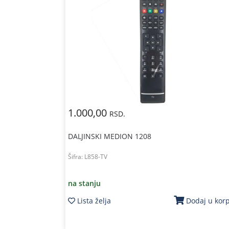
1.000,00
RSD.
DALJINSKI MEDION 1208
Šifra:
L858-TV
na stanju
Lista želja
Dodaj u kor