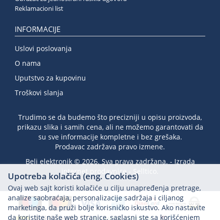
Reklamacioni list
INFORMACIJE
Uslovi poslovanja
O nama
Uputstvo za kupovinu
Troškovi slanja
Trudimo se da budemo što precizniji u opisu proizvoda,
prikazu slika i samih cena, ali ne možemo garantovati da
su sve informacije kompletne i bez grešaka.
Prodavac zadržava pravo izmene.
Beli elektronik © 2026. Sva prava zadržana. -
Izrada
internet prodavnice
-
Selltico.
Upotreba kolačića (eng. Cookies)
Ovaj web sajt koristi kolačiće u cilju unapređenja pretrage,
analize saobraćaja, personalizacije sadržaja i ciljanog
marketinga, da pruži bolje korisničko iskustvo. Ako nastavite
da koristite naše web stranice, saglasni ste sa korišćenjem