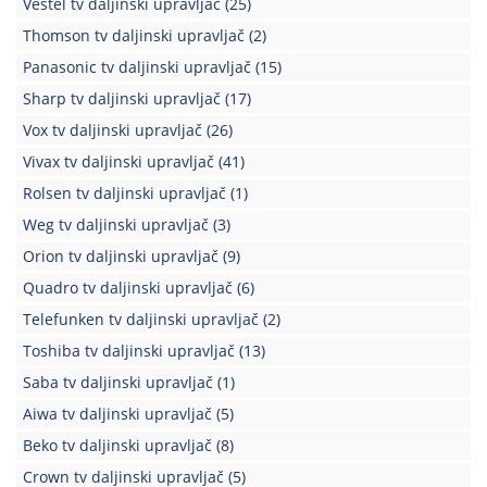
Vestel tv daljinski upravljač
(25)
Kablovi
Thomson tv daljinski upravljač
(2)
i
Panasonic tv daljinski upravljač
(15)
priključci
Sharp tv daljinski upravljač
(17)
Kućna
Vox tv daljinski upravljač
(26)
tehnika
Vivax tv daljinski upravljač
(41)
Poslovna
Rolsen tv daljinski upravljač
(1)
oprema,računari
Weg tv daljinski upravljač
(3)
Strujni
Orion tv daljinski upravljač
(9)
program
Quadro tv daljinski upravljač
(6)
Telefunken tv daljinski upravljač
(2)
Toshiba tv daljinski upravljač
(13)
Saba tv daljinski upravljač
(1)
Aiwa tv daljinski upravljač
(5)
Beko tv daljinski upravljač
(8)
Crown tv daljinski upravljač
(5)