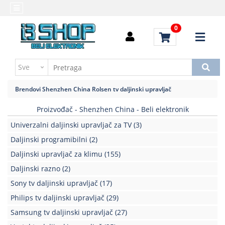
Kategorije
Početna
0
Alati
Brendovi
i
Kontakt
instrumenti
Uputstvo
Baterija,punjač
za
Brendovi
Shenzhen China
Rolsen tv daljinski upravljač
kupovinu
Daljinski
upravljači
Proizvođač - Shenzhen China - Beli elektronik
Troškovi
slanja
Univerzalni daljinski upravljač za TV
(3)
Elektromehaničke
komponente
Daljinski programibilni
(2)
Daljinski upravljač za klimu
(155)
Elektronske
Daljinski razno
(2)
komponente
aktivne
Sony tv daljinski upravljač
(17)
Philips tv daljinski upravljač
(29)
Elektronske
komponente
Samsung tv daljinski upravljač
(27)
pasivne