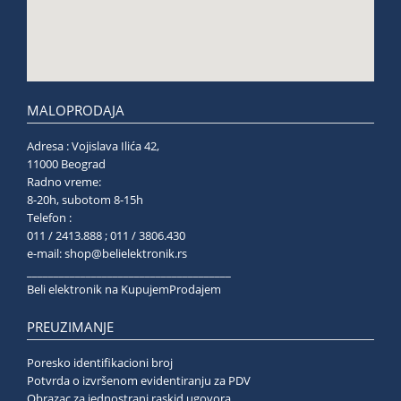
MALOPRODAJA
Adresa : Vojislava Ilića 42,
11000 Beograd
Radno vreme:
8-20h, subotom 8-15h
Telefon :
011 / 2413.888 ; 011 / 3806.430
e-mail:
shop@belielektronik.rs
______________________________________
Beli elektronik na KupujemProdajem
PREUZIMANJE
Poresko identifikacioni broj
Potvrda o izvršenom evidentiranju za PDV
Obrazac za jednostrani raskid ugovora