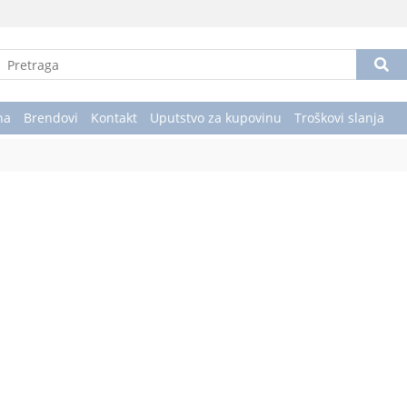
na
Brendovi
Kontakt
Uputstvo za kupovinu
Troškovi slanja