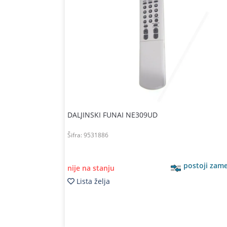
DALJINSKI FUNAI NE309UD
Šifra:
9531886
postoji zam
nije na stanju
Lista želja