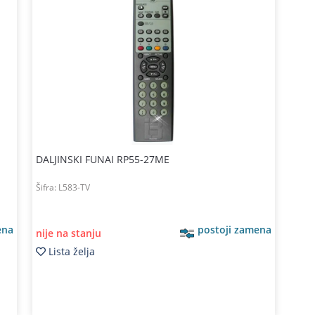
DALJINSKI FUNAI RP55-27ME
Šifra:
L583-TV
ena
postoji zamena
nije na stanju
Lista želja